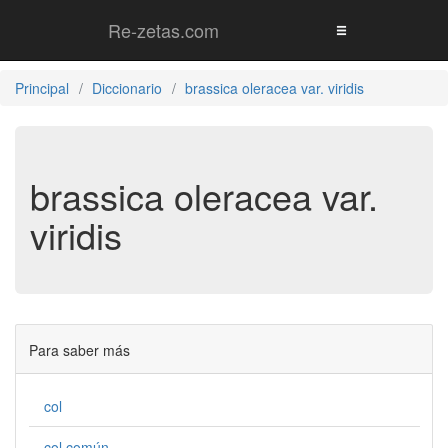
Re-zetas.com
Principal
Diccionario
brassica oleracea var. viridis
brassica oleracea var.
viridis
Para saber más
col
col común