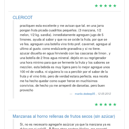
CLERICOT
practiquen esta excelente y me avisan que tal. en una jarra
pongan fruta picada cuadritos pequeños. (3 manzana, 1/2
melon, 1/2 kg. sandia). inmediatamente agreguen jugo de 5
limones. ayuda al sabor y que no se oxide la fruta. por que se
ve fea. agreguen una botella vino tinto pref. cavernet. agregue al
ultimo al gusto. como endulzante granadina y si no tiene.
azucar disuelta en agua hirviendo con las cascaras de limon . y
una botella de 2 ltros agua mineral. dejelo en su regrigerador
una hora minimo para que se fermente la fruta y los sabores se
mezclen. esta bebida es muy ligera pero lo mejor agregue unos
100 ml de vodka. ni siguiera lo va a percibir por el sabor de la
fruta y el vino tinto. pero de verdad estara perfecta. esa receta
me ha hecho quedar como super heroe en muchisimos
convivios. de hecho ya me arrepenti de darselas. pero buen
provecho
manlio.dodeep05
,
12-05-2012
Manzanas al horno rellenas de frutos secos (sin azúcar)
Si, no es necesario agregarle asúzcar ya que la manzana ya es
dulce por si sola!!! =P Para otros postres fáciles, me encantó