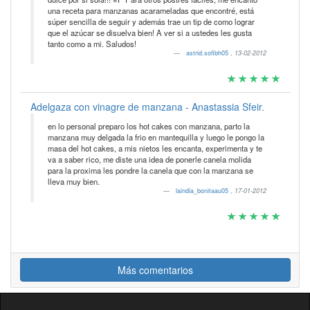
una receta para manzanas acarameladas que encontré, está
súper sencilla de seguir y además trae un tip de como lograr
que el azúcar se disuelva bien! A ver si a ustedes les gusta
tanto como a mi. Saludos!
astrid.sofibh05
,
13-02-2012
Adelgaza con vinagre de manzana - Anastassia Sfeir.
en lo personal preparo los hot cakes con manzana, parto la
manzana muy delgada la frio en mantequilla y luego le pongo la
masa del hot cakes, a mis nietos les encanta, experimenta y te
va a saber rico, me diste una idea de ponerle canela molida
para la proxima les pondre la canela que con la manzana se
lleva muy bien.
laindia_bonitaau05
,
17-01-2012
Más comentarios