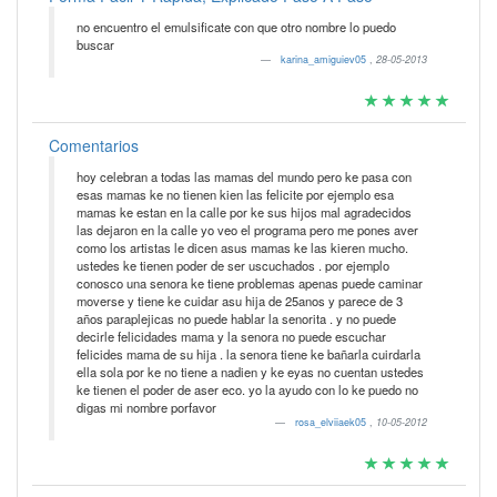
no encuentro el emulsificate con que otro nombre lo puedo
buscar
karina_amiguiev05
,
28-05-2013
Comentarios
hoy celebran a todas las mamas del mundo pero ke pasa con
esas mamas ke no tienen kien las felicite por ejemplo esa
mamas ke estan en la calle por ke sus hijos mal agradecidos
las dejaron en la calle yo veo el programa pero me pones aver
como los artistas le dicen asus mamas ke las kieren mucho.
ustedes ke tienen poder de ser uscuchados . por ejemplo
conosco una senora ke tiene problemas apenas puede caminar
moverse y tiene ke cuidar asu hija de 25anos y parece de 3
años paraplejicas no puede hablar la senorita . y no puede
decirle felicidades mama y la senora no puede escuchar
felicides mama de su hija . la senora tiene ke bañarla cuirdarla
ella sola por ke no tiene a nadien y ke eyas no cuentan ustedes
ke tienen el poder de aser eco. yo la ayudo con lo ke puedo no
digas mi nombre porfavor
rosa_elviiaek05
,
10-05-2012