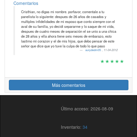
Comentarios
Cristhian, no digas mi nombre. porfavor, comentale a tu
panelista lo siguiente: despues de 26 años de casados y
multiples infidelidades de mi esposo que conto siempre con el
aval de su familia, yo decidi separarme y lo saque de mi vida,
despues de cuatro meses de separación el se unio a una chica
de 28 años y ella ahora tiene seis meses de embarazo, esto
lastimo mi corazon y el de mis hijos, que debo pensar de este
señor que dice que yo tuve la culpa de todo lo que paso
aurydedm05
,
11-04-2012
Más comentarios
Último acceso: 2026-08-09
Inventario:
34