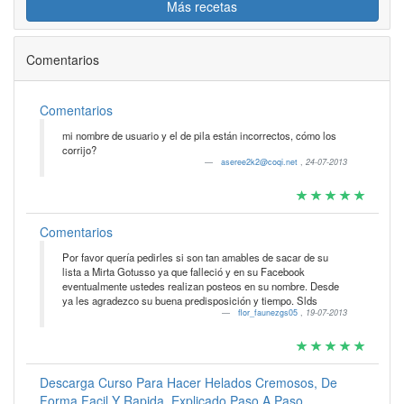
Más recetas
Comentarios
Comentarios
mi nombre de usuario y el de pila están incorrectos, cómo los
corrijo?
aseree2k2@coqi.net
,
24-07-2013
Comentarios
Por favor quería pedirles si son tan amables de sacar de su
lista a Mirta Gotusso ya que falleció y en su Facebook
eventualmente ustedes realizan posteos en su nombre. Desde
ya les agradezco su buena predisposición y tiempo. Slds
flor_faunezgs05
,
19-07-2013
Descarga Curso Para Hacer Helados Cremosos, De
Forma Facil Y Rapida, Explicado Paso A Paso