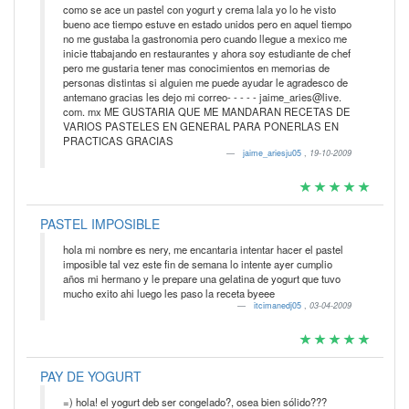
como se ace un pastel con yogurt y crema lala yo lo he visto
bueno ace tiempo estuve en estado unidos pero en aquel tiempo
no me gustaba la gastronomia pero cuando llegue a mexico me
inicie ttabajando en restaurantes y ahora soy estudiante de chef
pero me gustaria tener mas conocimientos en memorias de
personas distintas si alguien me puede ayudar le agradesco de
antemano gracias les dejo mi correo- - - - - jaime_aries@live.
com. mx ME GUSTARIA QUE ME MANDARAN RECETAS DE
VARIOS PASTELES EN GENERAL PARA PONERLAS EN
PRACTICAS GRACIAS
jaime_ariesju05
,
19-10-2009
PASTEL IMPOSIBLE
hola mi nombre es nery, me encantaria intentar hacer el pastel
imposible tal vez este fin de semana lo intente ayer cumplio
años mi hermano y le prepare una gelatina de yogurt que tuvo
mucho exito ahi luego les paso la receta byeee
itcimanedj05
,
03-04-2009
PAY DE YOGURT
=) hola! el yogurt deb ser congelado?, osea bien sólido???