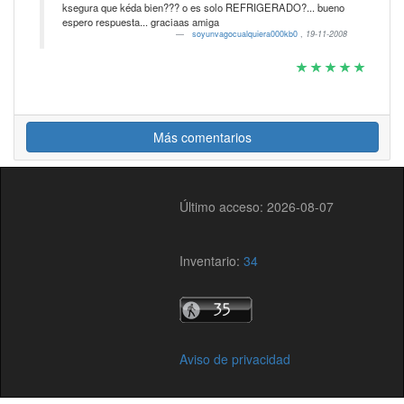
ksegura que kéda bien??? o es solo REFRIGERADO?... bueno
espero respuesta... graciaas amiga
soyunvagocualquiera000kb0
,
19-11-2008
Más comentarios
Último acceso: 2026-08-07
Inventario:
34
Aviso de privacidad