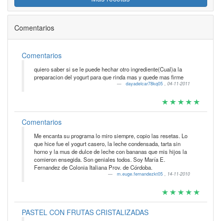
Comentarios
Comentarios
quiero saber si se le puede hechar otro ingrediente(Cual)a la
preparacion del yogurt para que rinda mas y quede mas firme
dayadelcar78kq05
,
04-11-2011
Comentarios
Me encanta su programa lo miro siempre, copio las resetas. Lo
que hice fue el yogurt casero, la leche condensada, tarta sin
horno y la mus de dulce de leche con bananas que mis hijos la
comieron ensegida. Son geniales todos. Soy María E.
Fernandez de Colonia Italiana Prov. de Córdoba.
m.euge.fernandezkt05
,
14-11-2010
PASTEL CON FRUTAS CRISTALIZADAS