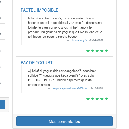
8
PASTEL IMPOSIBLE
hola mi nombre es nery, me encantaria intentar
6
hacer el pastel imposible tal vez este fin de semana
lo intente ayer cumplio años mi hermano y le
prepare una gelatina de yogurt que tuvo mucho exito
5
ahi luego les paso la receta byeee
itcimanedj05
,
03-04-2009
6
PAY DE YOGURT
6
=) hola! el yogurt deb ser congelado?, osea bien
sólido??? ksegura que kéda bien??? o es solo
REFRIGERADO?... bueno espero respuesta...
6
graciaas amiga
soyunvagocualquiera000kb0
,
19-11-2008
Más comentarios