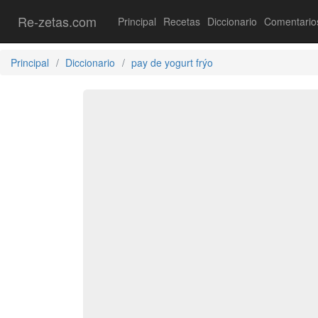
Re-zetas.com
Principal
Recetas
Diccionario
Comentario
Principal
Diccionario
pay de yogurt frýo