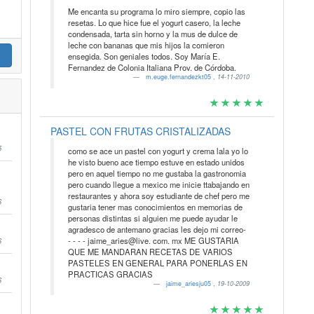
Me encanta su programa lo miro siempre, copio las
resetas. Lo que hice fue el yogurt casero, la leche
condensada, tarta sin horno y la mus de dulce de
leche con bananas que mis hijos la comieron
ensegida. Son geniales todos. Soy María E.
Fernandez de Colonia Italiana Prov. de Córdoba.
m.euge.fernandezkt05
,
14-11-2010
PASTEL CON FRUTAS CRISTALIZADAS
5
como se ace un pastel con yogurt y crema lala yo lo
he visto bueno ace tiempo estuve en estado unidos
pero en aquel tiempo no me gustaba la gastronomia
pero cuando llegue a mexico me inicie ttabajando en
restaurantes y ahora soy estudiante de chef pero me
6
gustaria tener mas conocimientos en memorias de
personas distintas si alguien me puede ayudar le
agradesco de antemano gracias les dejo mi correo-
6
- - - - jaime_aries@live. com. mx ME GUSTARIA
QUE ME MANDARAN RECETAS DE VARIOS
PASTELES EN GENERAL PARA PONERLAS EN
PRACTICAS GRACIAS
6
jaime_ariesju05
,
19-10-2009