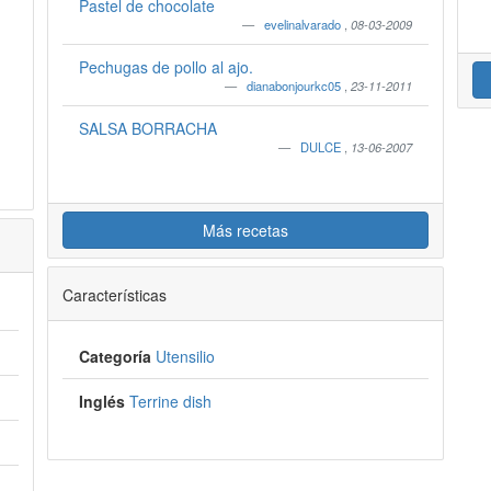
Pastel de chocolate
evelinalvarado
,
08-03-2009
Pechugas de pollo al ajo.
.
dianabonjourkc05
,
23-11-2011
SALSA BORRACHA
DULCE
,
13-06-2007
Más recetas
Características
Categoría
Utensilio
Inglés
Terrine dish