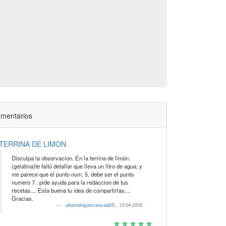
mentarios
TERRINA DE LIMON
Disculpa la observacion. En la terrina de limón.
(gelatina)te faltó detallar que lleva un litro de agua; y
me parece que el punto num. 5, debe ser el punto
numero 7 . pide ayuda para la redaccion de tus
recetas.... Esta buena tu idea de compartirlas....
Gracias.
albarodriguezcessadj05
,
13-04-2009