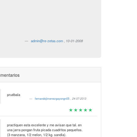
admin@re-zetas.com
,
10-01-2008
mentarios
pruébala
fernandojimenezgayongn05
,
24-07-2013
practiquen esta excelente y me avisan que tal. en
una jarra pongan fruta picada cuadritos pequeños.
(3 manzana, 1/2 melon, 1/2 kg. sandia).