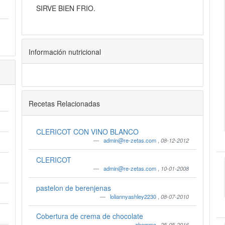
SIRVE BIEN FRIO.
Información nutricional
Recetas Relacionadas
CLERICOT CON VINO BLANCO
admin@re-zetas.com
,
08-12-2012
CLERICOT
admin@re-zetas.com
,
10-01-2008
pastelon de berenjenas
loliannyashley2230
,
08-07-2010
Cobertura de crema de chocolate
zhemma
,
25-05-2016