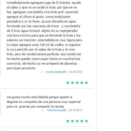
inmediatamente agreguen jugo de 5 limones. ayuda
al sabor y que no se oxide la fruta. por que se ve
fea. agreguen una botella vino tinto pref. cavernet.
agregue al ultimo al gusto. como endulzante
granadina y si no tiene. azucar disuelta en agua
hirviendo con las cascaras de limon . y una botella
de 2 ltros agua mineral. dejelo en su regrigerador
una hora minimo para que se fermente la fruta y los
sabores se mezclen. esta bebida es muy ligera pero
lo mejor agregue unos 100 ml de vodka. ni siguiera
lo va a percibir por el sabor de la fruta y el vino
tinto. pero de verdad estara perfecta. esa receta me
ha hecho quedar como super heroe en muchisimos
convivios. de hecho ya me arrepenti de darselas.
pero buen provecho
manlio.dodeep05
,
12-05-2012
me gusta mucho esta bebida porque aparte la
deguste en compañia de una persona muy especial
para mi, gracias por compartir la receta.
richymimosolj05
,
23-12-2011