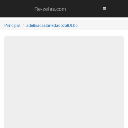
Re-zetas.com
Principal
adelinacastanedadozalDL05