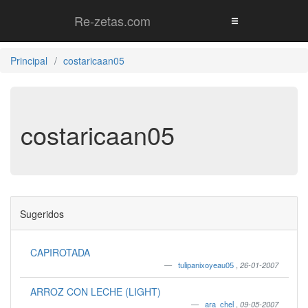
Re-zetas.com
Principal
costaricaan05
costaricaan05
Sugeridos
CAPIROTADA
tulipanixoyeau05
,
26-01-2007
ARROZ CON LECHE (LIGHT)
ara_chel
,
09-05-2007