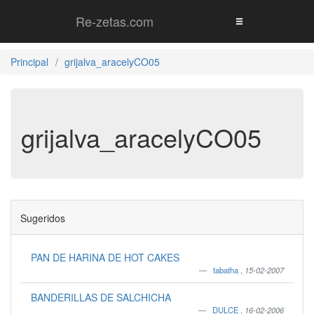
Re-zetas.com
Principal
grijalva_aracelyCO05
grijalva_aracelyCO05
Sugeridos
PAN DE HARINA DE HOT CAKES
tabatha
,
15-02-2007
BANDERILLAS DE SALCHICHA
DULCE
,
16-02-2006