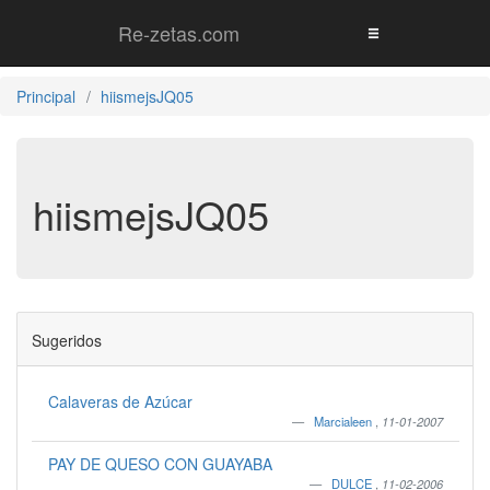
Re-zetas.com
Principal
hiismejsJQ05
hiismejsJQ05
Sugeridos
Calaveras de Azúcar
Marcialeen
,
11-01-2007
PAY DE QUESO CON GUAYABA
DULCE
,
11-02-2006