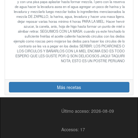
y con una pisa papa aplastar hasta formar mezcla. l pero con la reserva
de agua hacer la levadura asea en el agua agregar un poco de harina y la
levadura y mezclarlo luego mezclar todos lo ingredientes menciaonados la
mezcla DE ZAPALLO, la harina, agua, levadura y hacer una masa ligera.
dejar reposar varias horas minimo 4 horas PARA LA MIEL: Hacer hervir
azucar, la canela, anis, hoja de higo hasta formar un punto de miel o
almibar retirar. SEGUIMOS CON LA MASA: cuando ya este hinchado lo
suficiente freirlas el aceite caliente haciendo circulos con los dedos
ejemplo como roscas pero mojarse las dedos para haser los circulos de lo
contrario se les va a pegar en los dedos SERBIR: LOS PICARONES O
LOS CIRCULOS Y BAÑARLOS CON LA MIEL ENCIMA ESO ES TODO
ESPERO QUE LES GUSTE POR Q SON DELICIOSOS JAQUI TAQUIRI
NOTA; ESTO ES UN POSTRE PERUANO
Más recetas
Último acceso: 2026-08-09
Accesos: 17