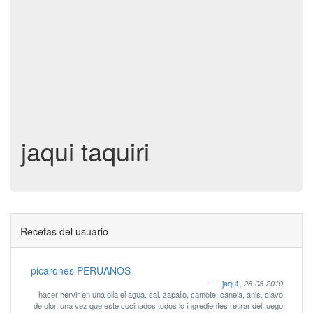
jaqui taquiri
Recetas del usuario
picarones PERUANOS
jaqui
,
28-08-2010
hacer hervir en una olla el agua, sal, zapallo, camote, canela, anis, clavo
de olor. una vez que este cocinados todos lo ingredientes retirar del fuego