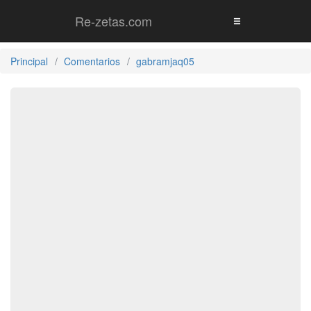
Re-zetas.com
Principal
Comentarios
gabramjaq05