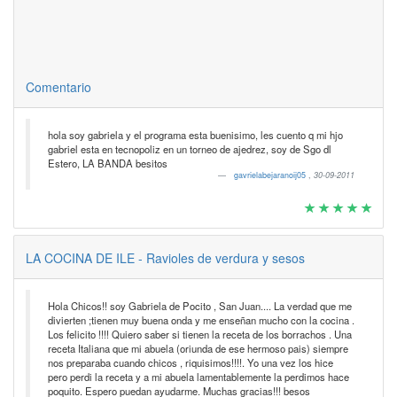
Comentario
hola soy gabriela y el programa esta buenisimo, les cuento q mi hjo
gabriel esta en tecnopoliz en un torneo de ajedrez, soy de Sgo dl
Estero, LA BANDA besitos
gavrielabejaranoij05
,
30-09-2011
LA COCINA DE ILE - Ravioles de verdura y sesos
Hola Chicos!! soy Gabriela de Pocito , San Juan.... La verdad que me
divierten ;tienen muy buena onda y me enseñan mucho con la cocina .
Los felicito !!!! Quiero saber si tienen la receta de los borrachos . Una
receta Italiana que mi abuela (oriunda de ese hermoso pais) siempre
nos preparaba cuando chicos , riquisimos!!!!. Yo una vez los hice
pero perdi la receta y a mi abuela lamentablemente la perdimos hace
poquito. Espero puedan ayudarme. Muchas gracias!!! besos