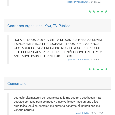
gabrielavhenseliw05
,
14-09-2011
Cocineros Argentinos: Kiwi, TV Pública
HOLA A TODOS, SOY GABRIELA DE SAN JUSTO BS AS CON MI
ESPOSO MIRAMOS EL PROGRAMA TODOS LOS DIAS Y NOS
GUSTA MUCHO, NOS EMOCIONO MUCHO LA SORPRESA QUE
LE DIERON A CALA PARA EL DIA DEL NIÑO. COMO HAGO PARA
ANOTARME PARA EL FLAN CLUB. BESOS
gabriela_marcehl05
,
22-08-2011
Comentario
soy gabriela matteoni de rosario santa fe me gustaria que hagan mas
seguido comidas para celiacos ya que yo lo soy hace un año y los
sigo todos los dias. tambien me gustaria ganarme el kit maizena me
vendria barbaro
san1nfsls05
,
30-12-2010