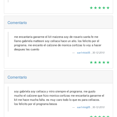
Comentario
me encantaria ganarme el kit maizena soy de rosario santa fe me
llamo gabriela matteoni soy celiaca hace un año. los felicito por el
programa. me encanto el calzone de monica cortizas lo voy a hacer
despues les cuento
san1nfsls05
,
30-12-2010
Comentario
soy gabriela soy celiaca y miro siempre el programa. me gusto
mucho el calzone que hizo monica cortizas me encantaria ganarme el
kit me hace mucha falta. es muy caro todo lo que es para celiacos.
los felicito por el programa besos
san1nfslg05
,
30-12-2010