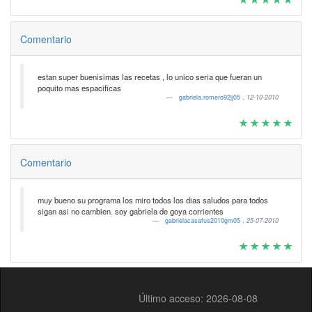
Comentario
estan super buenisimas las recetas , lo unico seria que fueran un
poquito mas espacificas
gabriela.romero92jj05
,
12-10-2010
Comentario
muy bueno su programa los miro todos los dias saludos para todos
sigan asi no cambien. soy gabriela de goya corrientes
gabrielacasafus2010gm05
,
25-07-2010
Último acceso: 2026-08-08