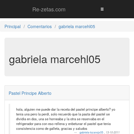
Re-zetas.com
Principal
Comentarios
gabriela marcehl05
gabriela marcehl05
Pastel Principe Alberto
hola, alguien me puede dar la receta del pastel principe alberto? yo
tenia una pero la perdi, solo recuerdo que la pasta del pastel se
dividia en dos, una se horneaba y la otra se reservaba en el
refrigerador para con eso rellena y enbetunar el pastel que tenia
consistencia como de galleta, gracias y saludos
gabriela-lozanojx05
,
13-10-2011