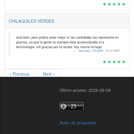
CHILAQUILES VERDES
esta bien, pero podria estar mejor si las cantidades las representa en
gramos, ya que la gente no siempre esta acostumbrada a la
terminologia. mil gracias por la receta. hoy mismo la hago
bacceliss_1013ai05
,
31-01-2007
« Previous
Next »
Último acceso: 2026-08-08
Aviso de privacidad