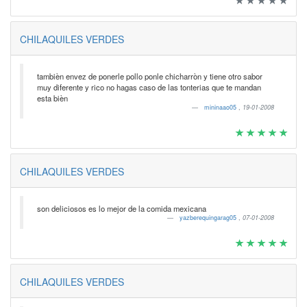
CHILAQUILES VERDES
tambièn envez de ponerle pollo ponle chicharròn y tiene otro sabor
muy diferente y rico no hagas caso de las tonterias que te mandan
esta bièn
mininaao05
,
19-01-2008
CHILAQUILES VERDES
son deliciosos es lo mejor de la comida mexicana
yazberequingarag05
,
07-01-2008
CHILAQUILES VERDES