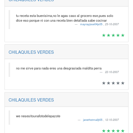
tu receta esta buenisima,no le agas caso al grocero ese,pues solo
dice eso porque ni con una receta bien detallada sabe cocinar
mayrayjose04js05
,
23-10-2007
CHILAQUILES VERDES
no me sirve para nada eres una desgrasiada maldita perra
22-10-2007
CHILAQUILES VERDES
we nesesitounafotodelepazote
janethotmailjt05
,
12-10-2007