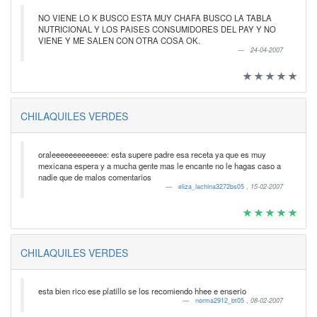
NO VIENE LO K BUSCO ESTA MUY CHAFA BUSCO LA TABLA
NUTRICIONAL Y LOS PAISES CONSUMIDORES DEL PAY Y NO
VIENE Y ME SALEN CON OTRA COSA OK.
24-04-2007
CHILAQUILES VERDES
oraleeeeeeeeeeeee: esta supere padre esa receta ya que es muy
mexicana espera y a mucha gente mas le encante no le hagas caso a
nadie que de malos comentarios
eliza_lachina3272bs05
,
15-02-2007
CHILAQUILES VERDES
esta bien rico ese platillo se los recomiendo hhee e enserio
norma2912_bt05
,
08-02-2007