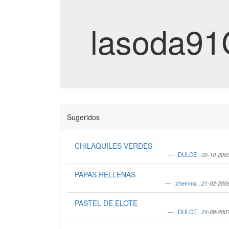
lasoda9
Sugeridos
CHILAQUILES VERDES
DULCE
,
05-10-200
PAPAS RELLENAS
zhemma
,
21-02-200
PASTEL DE ELOTE
DULCE
,
24-09-200