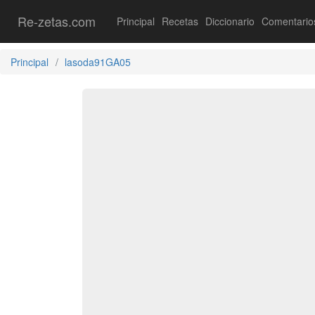
Re-zetas.com
Principal
Recetas
Diccionario
Comentario
Principal
lasoda91GA05