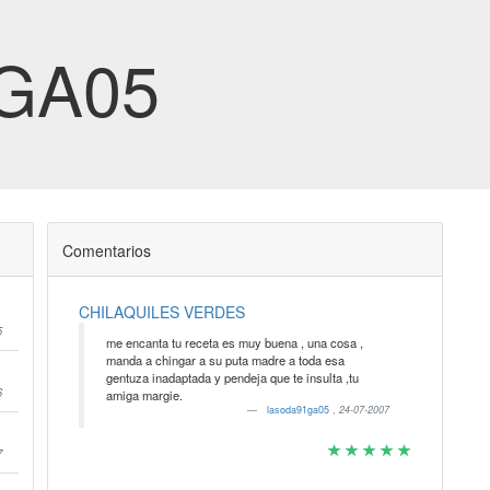
1GA05
Comentarios
CHILAQUILES VERDES
5
me encanta tu receta es muy buena , una cosa ,
manda a chingar a su puta madre a toda esa
gentuza inadaptada y pendeja que te insulta ,tu
6
amiga margie.
lasoda91ga05
,
24-07-2007
7