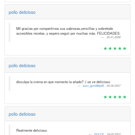
pollo delicioso
Mil gracias por compartirnos sus sabrosas,sencillas y sobretodo
accesibles recetas, y espero seguir por muchas màs. FELICIDADES.
30-01-2008
pollo delicioso
disculpa la crema en que momento la añado? :( se ve delicioso
luxci_gcm69fp05
,
06-06-2007
pollo delicioso
Realmente delicioso.
DULCE
,
18-05-2007