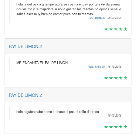
hola la del pay a q temperatura se cosina el pay por q la verda suena
riqusisimo y la majadera si no te gustan las resetas no opines señal q
sabes aser muy bien de comer pues pon tu resetas
j2911rgbp05
,
08-02-2009
PAY DE LIMON 2
ME ENCANTA EL PAI DE LIMON
nidia_h16jx05
,
18-10-2008
PAY DE LIMON 2
hola alguien sabe como se hase el pastel rollo de fresa
15-05-2008