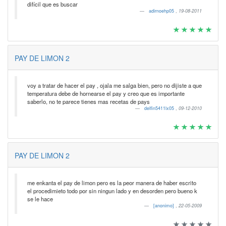
difícil que es buscar
adirnoehp05
,
19-08-2011
PAY DE LIMON 2
voy a tratar de hacer el pay , ojala me salga bien, pero no dijiste a que
temperatura debe de hornearse el pay y creo que es importante
saberlo, no te parece tienes mas recetas de pays
delfin5411lx05
,
09-12-2010
PAY DE LIMON 2
me enkanta el pay de limon pero es la peor manera de haber escrito
el procedimieto todo por sin ningun lado y en desorden pero bueno k
se le hace
[anonimo]
,
22-05-2009