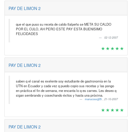
PAY DE LIMON 2
que el que puso su receta de caldo tlalpeño se META SU CALDO
POR EL CULO, AH PERO ESTE PAY ESTA BUENISIMO
FELICIDADES
02-12-2007
PAY DE LIMON 2
saben q el canal es exelente soy estudiante de gastronomía en la
UTN en Ecuador y cada vez q puedo copio sus recetas y las pongo
en práctica el fin de semana, me encanta lo q es carnes. Les deseo q
sigan sembrando y cosechando éxitos y hasta una próxima.
manucossjj05
,
21-10-2007
PAY DE LIMON 2