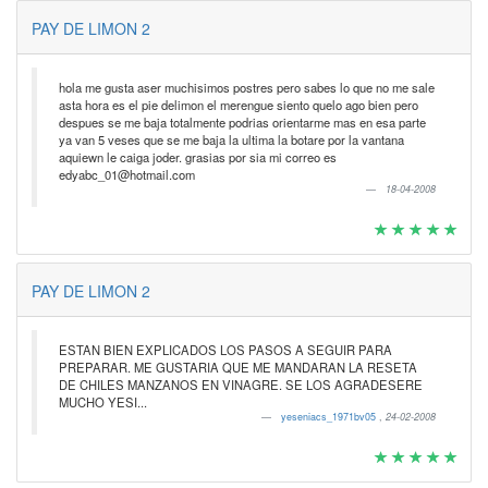
PAY DE LIMON 2
hola me gusta aser muchisimos postres pero sabes lo que no me sale
asta hora es el pie delimon el merengue siento quelo ago bien pero
despues se me baja totalmente podrias orientarme mas en esa parte
ya van 5 veses que se me baja la ultima la botare por la vantana
aquiewn le caiga joder. grasias por sia mi correo es
edyabc_01@hotmail.com
18-04-2008
PAY DE LIMON 2
ESTAN BIEN EXPLICADOS LOS PASOS A SEGUIR PARA
PREPARAR. ME GUSTARIA QUE ME MANDARAN LA RESETA
DE CHILES MANZANOS EN VINAGRE. SE LOS AGRADESERE
MUCHO YESI...
yeseniacs_1971bv05
,
24-02-2008