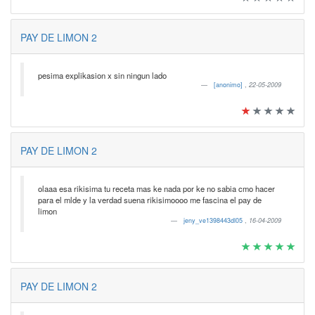
PAY DE LIMON 2
pesima explikasion x sin ningun lado
[anonimo]
,
22-05-2009
PAY DE LIMON 2
olaaa esa rikisima tu receta mas ke nada por ke no sabia cmo hacer
para el mlde y la verdad suena rikisimoooo me fascina el pay de
limon
jeny_ve1398443dl05
,
16-04-2009
PAY DE LIMON 2