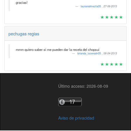
gracias!
laurarodmezfa05
,
27-06-2013
pechugas regias
mmm quiero saber si me pueden dar la receta del chopsui
brianda_lucerodn05
,
06-04-2013
Último acceso: 2026-08-09
Aviso de privacidad