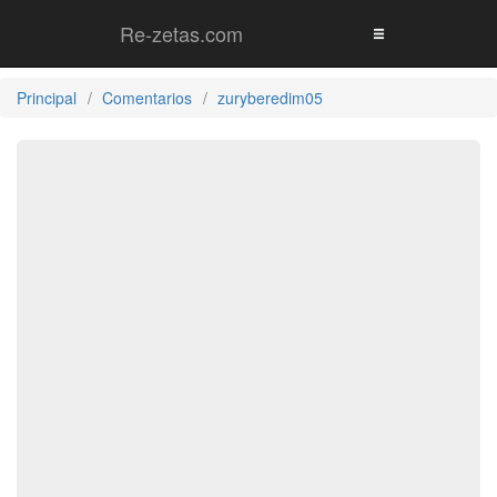
Re-zetas.com
Principal
Comentarios
zuryberedim05