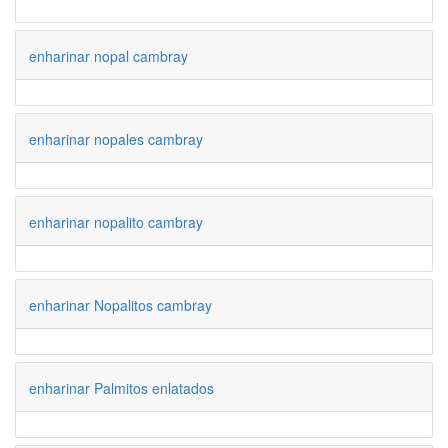
enharinar nopal cambray
enharinar nopales cambray
enharinar nopalito cambray
enharinar Nopalitos cambray
enharinar Palmitos enlatados