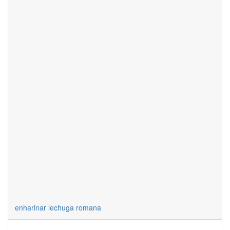
enharinar lechuga romana