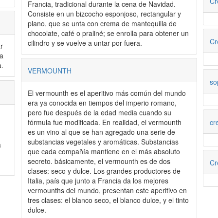
Cr
Francia, tradicional durante la cena de Navidad.
Consiste en un bizcocho esponjoso, rectangular y
plano, que se unta con crema de mantequilla de
chocolate, café o praliné; se enrolla para obtener un
Cr
cilindro y se vuelve a untar por fuera.
r
a
.
VERMOUNTH
so
El vermounth es el aperitivo más común del mundo
era ya conocida en tiempos del imperio romano,
pero fue después de la edad media cuando su
cr
fórmula fue modificada. En realidad, el vermounth
es un vino al que se han agregado una serie de
substancias vegetales y aromáticas. Substancias
a
que cada compañía mantiene en el más absoluto
secreto. básicamente, el vermounth es de dos
Cr
clases: seco y dulce. Los grandes productores de
Italia, país que junto a Francia da los mejores
vermounths del mundo, presentan este aperitivo en
tres clases: el blanco seco, el blanco dulce, y el tinto
dulce.