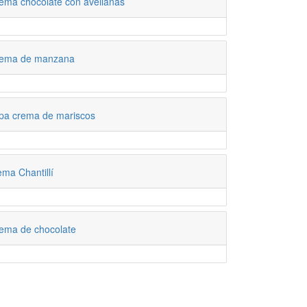
ema chocolate con avellanas
ema de manzana
pa crema de mariscos
ema Chantillí
ema de chocolate