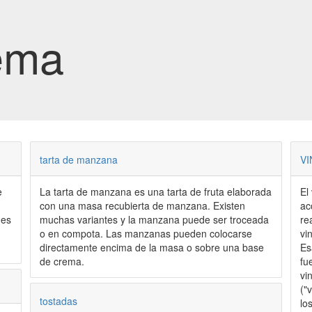
ema
tarta de manzana
VI
La tarta de manzana es una tarta de fruta elaborada
El
con una masa recubierta de manzana. Existen
ac
 es
muchas variantes y la manzana puede ser troceada
re
o en compota. Las manzanas pueden colocarse
vi
directamente encima de la masa o sobre una base
Es
de crema.
fu
vi
("
tostadas
lo