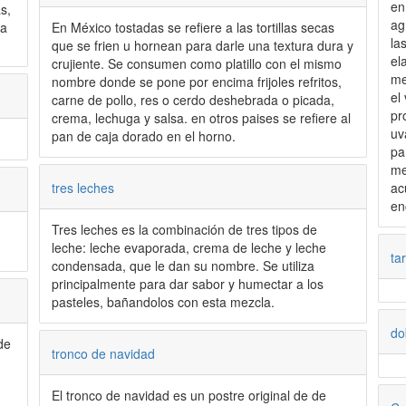
en
s,
ag
ía
En México tostadas se refiere a las tortillas secas
la
que se frien u hornean para darle una textura dura y
el
crujiente. Se consumen como platillo con el mismo
me
nombre donde se pone por encima frijoles refritos,
el
carne de pollo, res o cerdo deshebrada o picada,
pr
crema, lechuga y salsa. en otros paises se refiere al
uv
pan de caja dorado en el horno.
pa
me
tres leches
ac
en
Tres leches es la combinación de tres tipos de
leche: leche evaporada, crema de leche y leche
ta
condensada, que le dan su nombre. Se utiliza
principalmente para dar sabor y humectar a los
pasteles, bañandolos con esta mezcla.
do
de
tronco de navidad
El tronco de navidad es un postre original de de