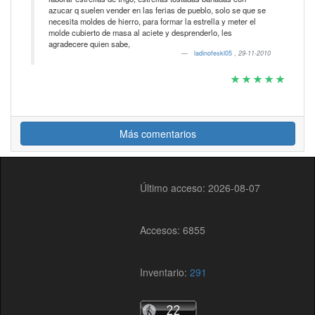
azucar q suelen vender en las ferias de pueblo, solo se que se
necesita moldes de hierro, para formar la estrella y meter el
molde cubierto de masa al aciete y desprenderlo, les
agradecere quien sabe,
ladinofeskl05
,
29-11-2010
Más comentarios
Último acceso: 2026-08-07
Accesos: 6855
Inventario:
291