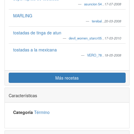
asuncion 54
,
17-07-2008
MARLING
terebal
,
20-03-2008
tostadas de tinga de atun
devil_women_starcr05
,
17-03-2010
tostadas a la mexicana
VERO_78
,
18-05-2008
Más recetas
Características
Categoría
Término