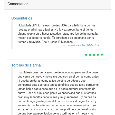
Comentarios
Comentarios
Hola MarisolPink! Te escribo des USA para felicitarte por tus
recetas pradisimas y faciles y a la vez preguntarte si tienes
alguna receta para hacer tostadas rojas, tipo las de la marca la
mision o algo por el estilo. Te agradezco de antemano por tu
tiempo y tu ayuda. Atte. : Jesus R Mendoza
jrmendozareo05
,
18-05-2016
Tortillas de Harina
marcialeen pues seria error de dedoooooooo pero yo si le puse
una yema de huevo y no se me pegaron en el comal como antes
ni quedaron duras como antes yo si te agradesco que
compartas este secretito tan escondidito que se tenia porque yo
jamas habia escuchado que se le podia agregar una yema de
huevo... eso si a muchas gente yo observaba que sus tortillas
eran muy blanditas nada tiesas y muy sabrosas... y quizas es
porque le agregan la yema del huevo, en vez de agua leche , y
en vez de manteca inca o de cerdo le ponen mantequilla.... yo
estoy felizzzzzzzzzzzzzzzz porque porfin encuentro el modo
de una buena presentacion de mis tortillas en mi mesa y no