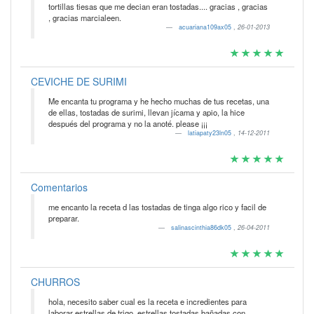
tortillas tiesas que me decian eran tostadas.... gracias , gracias
, gracias marcialeen.
acuariana109ax05
,
26-01-2013
CEVICHE DE SURIMI
Me encanta tu programa y he hecho muchas de tus recetas, una
de ellas, tostadas de surimi, llevan jícama y apio, la hice
después del programa y no la anoté. please ¡¡¡
latiapaty23ln05
,
14-12-2011
Comentarios
me encanto la receta d las tostadas de tinga algo rico y facil de
preparar.
salinascinthia86dk05
,
26-04-2011
CHURROS
hola, necesito saber cual es la receta e incredientes para
laborar estrellas de trigo, estrellas tostadas bañadas con