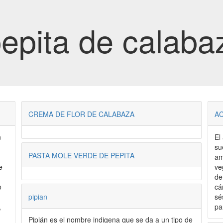
pepita de calaba
CREMA DE FLOR DE CALABAZA
AC
n
El
su
PASTA MOLE VERDE DE PEPITA
ambiente. Al
e
ve
de
o
cá
pipian
sé
,
pa
Pipián es el nombre indigena que se da a un tipo de