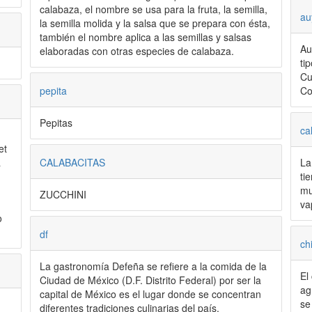
calabaza, el nombre se usa para la fruta, la semilla,
au
la semilla molida y la salsa que se prepara con ésta,
también el nombre aplica a las semillas y salsas
Au
elaboradas con otras especies de calabaza.
ti
Cu
pepita
Co
Pepitas
ca
et
CALABACITAS
a
La
ti
mu
ZUCCHINI
va
o
df
ch
La gastronomía Defeña se refiere a la comida de la
El
Ciudad de México (D.F. Distrito Federal) por ser la
ag
capital de México es el lugar donde se concentran
se
diferentes tradiciones culinarias del país.