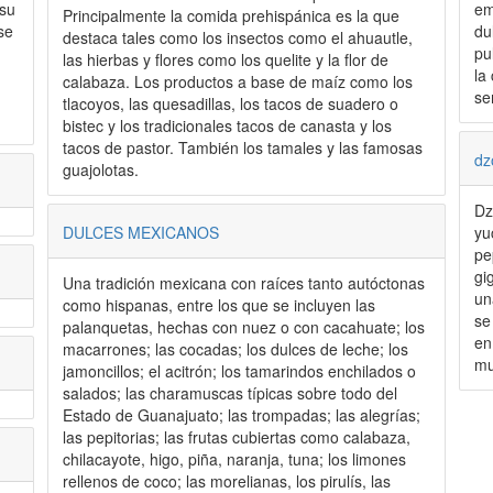
 su
em
Principalmente la comida prehispánica es la que
se
du
destaca tales como los insectos como el ahuautle,
pu
las hierbas y flores como los quelite y la flor de
la
calabaza. Los productos a base de maíz como los
se
tlacoyos, las quesadillas, los tacos de suadero o
bistec y los tradicionales tacos de canasta y los
tacos de pastor. También los tamales y las famosas
dz
guajolotas.
Dz
DULCES MEXICANOS
yu
pe
gi
Una tradición mexicana con raíces tanto autóctonas
un
como hispanas, entre los que se incluyen las
se
palanquetas, hechas con nuez o con cacahuate; los
en
macarrones; las cocadas; los dulces de leche; los
mu
jamoncillos; el acitrón; los tamarindos enchilados o
salados; las charamuscas típicas sobre todo del
Estado de Guanajuato; las trompadas; las alegrías;
las pepitorias; las frutas cubiertas como calabaza,
chilacayote, higo, piña, naranja, tuna; los limones
rellenos de coco; las morelianas, los pirulís, las