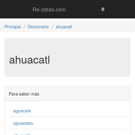
Re-zetas.com
Principal
Diccionario
ahuacatl
ahuacatl
Para saber más
aguacate
aguacates