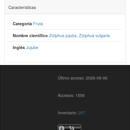
Características
Categoría
Fruta
Nombre científico
Ziziphus jujuba, Ziziphus vulgaris
Inglés
Jujube
Último acceso: 2026-08-06
Accesos: 1556
Inventario:
257