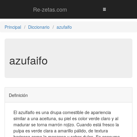
Re-zetas.com
Principal
Diccionario
azufaifo
azufaifo
Definición
El azulfaifo es una drupa comestible de apariencia
similar a una aceituna, su piel es color verde claro y al
madurar se torna marrón rojizo. Cuando está fresco la
pulpa es verde clara a amarillo pálido, de textura
harinosa como la manzana y sabor dulce. Se consume