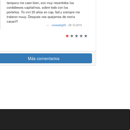
tampoco me caen bien, son muy resentidos los
cordobeses capitalinos, sobre todo con los
porteños. Yo vivï 20 años en cap. fed y siempre me
trataron muuy. Despues nos quejamos de moria
casan!!!
srbaladojj05
,
06-10-2010
Más comentarios