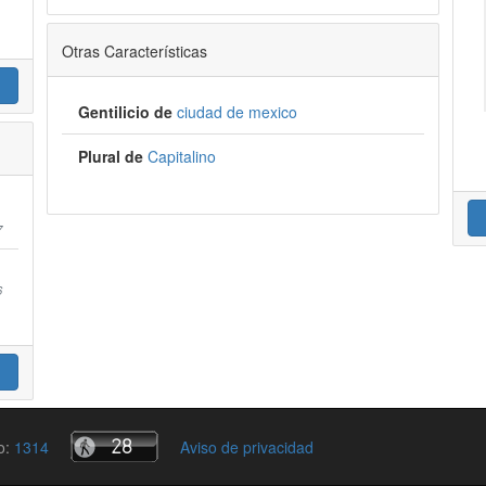
Otras Características
Gentilicio de
ciudad de mexico
Plural de
Capitalino
7
6
io:
1314
Aviso de privacidad