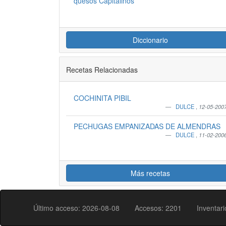
quesos Capitalinos
Diccionario
Recetas Relacionadas
COCHINITA PIBIL
DULCE
,
12-05-200
PECHUGAS EMPANIZADAS DE ALMENDRAS
DULCE
,
11-02-200
Más recetas
Último acceso: 2026-08-08
Accesos: 2201
Inventar