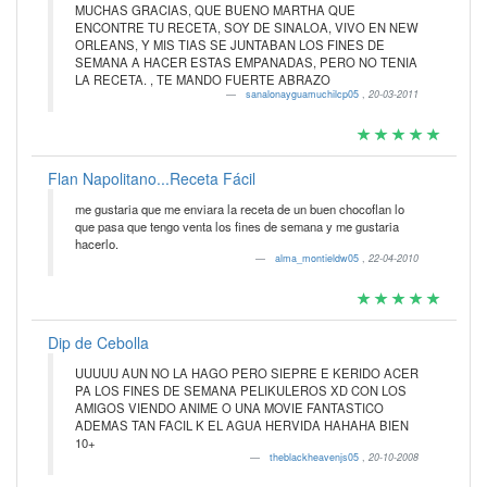
MUCHAS GRACIAS, QUE BUENO MARTHA QUE
ENCONTRE TU RECETA, SOY DE SINALOA, VIVO EN NEW
ORLEANS, Y MIS TIAS SE JUNTABAN LOS FINES DE
SEMANA A HACER ESTAS EMPANADAS, PERO NO TENIA
LA RECETA. , TE MANDO FUERTE ABRAZO
sanalonayguamuchilcp05
,
20-03-2011
Flan Napolitano...Receta Fácil
me gustaria que me enviara la receta de un buen chocoflan lo
que pasa que tengo venta los fines de semana y me gustaria
hacerlo.
alma_montieldw05
,
22-04-2010
Dip de Cebolla
UUUUU AUN NO LA HAGO PERO SIEPRE E KERIDO ACER
PA LOS FINES DE SEMANA PELIKULEROS XD CON LOS
AMIGOS VIENDO ANIME O UNA MOVIE FANTASTICO
ADEMAS TAN FACIL K EL AGUA HERVIDA HAHAHA BIEN
10+
theblackheavenjs05
,
20-10-2008