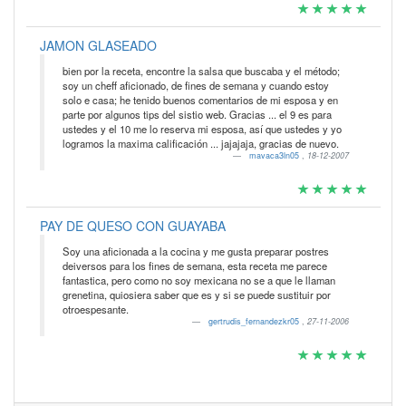
JAMON GLASEADO
bien por la receta, encontre la salsa que buscaba y el método;
soy un cheff aficionado, de fines de semana y cuando estoy
solo e casa; he tenido buenos comentarios de mi esposa y en
parte por algunos tips del sistio web. Gracias ... el 9 es para
ustedes y el 10 me lo reserva mi esposa, así que ustedes y yo
logramos la maxima calificación ... jajajaja, gracias de nuevo.
mavaca3ln05
,
18-12-2007
PAY DE QUESO CON GUAYABA
Soy una aficionada a la cocina y me gusta preparar postres
deiversos para los fines de semana, esta receta me parece
fantastica, pero como no soy mexicana no se a que le llaman
grenetina, quiosiera saber que es y si se puede sustituir por
otroespesante.
gertrudis_fernandezkr05
,
27-11-2006