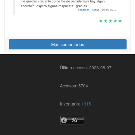
me quedan crocante como los de panaderia?? hay algun
secreto?.. espero alguna respuesta.. gracias
sandraer_11co05
,
25-03-2010
Más comentarios
Último acceso: 2026-08-07
Accesos: 5704
Inventario:
1315