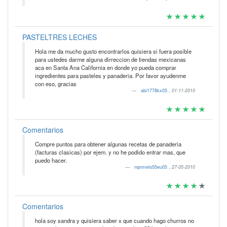
PASTELTRES LECHES
Hola me da mucho gusto encontrarlos quisiera si fuera posible
para ustedes darme alguna dirreccion de tiendas mexicanas
aca en Santa Ana California en donde yo pueda comprar
ingredientes para pasteles y panaderia. Por favor ayudenme
con eso, gracias
abi1778kx05
,
01-11-2010
Comentarios
Compre puntos para obtener algunas recetas de panaderia
(facturas clasicas) por ejem. y no he podido entrar mas, que
puedo hacer.
nqnmelo55eu05
,
27-05-2010
Comentarios
hola soy sandra y quisiera saber x que cuando hago churros no