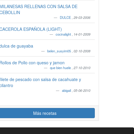
MILANESAS RELLENAS CON SALSA DE
CEBOLLIN
DULCE
,
29-03-2006
CACEROLA ESPAÑOLA (LIGHT)
cocinalight
,
14-01-2009
dulca de guayaba
belen_susyim05
,
02-10-2008
Rollos de Pollo con queso y jamon
que bien huele
,
27-10-2010
filete de pescado con salsa de cacahuate y
cilantro
abigail
,
05-06-2010
Más recetas