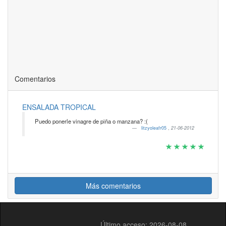
Comentarios
ENSALADA TROPICAL
Puedo ponerle vinagre de piña o manzana? :(
litzyoleafr05
,
21-06-2012
Más comentarios
Último acceso: 2026-08-08