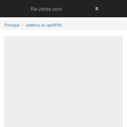
Re-zetas.com
Principal
adiiktha-al-rapHP05