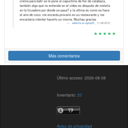
crema para batir se le pone al capuchino de flor de calabaza,
también algo que no entiendo en el vídeo es después de molerla
en la licuadora por donde se pasa? y la ultima es como se hace
el aire de coco. me encanta provarlo en su restaurante y me
encantaria intentar hacerlo yo misma. Muchas gracias
adiiktha-al-raphp05
,
11-08-2012
Más comentarios
Último acceso: 2026-08-08
Inventario:
33
Aviso de privacidad