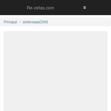
Re-zetas.com
Principal
aivilorosasCV05