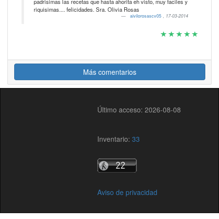
padrisimas las recetas que hasta ahorita eh visto, muy faciles y
riquisimas.... felicidades. Sra. Olivia Rosas
aivilorosascv05
,
17-03-2014
Más comentarios
Último acceso: 2026-08-08
Inventario:
33
Aviso de privacidad