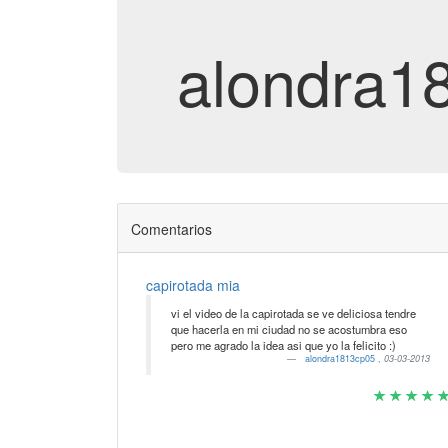
alondra1
Comentarios
capirotada mia
vi el video de la capirotada se ve deliciosa tendre
que hacerla en mi ciudad no se acostumbra eso
pero me agrado la idea asi que yo la felicito :)
alondra1813cp05
,
03-03-2013