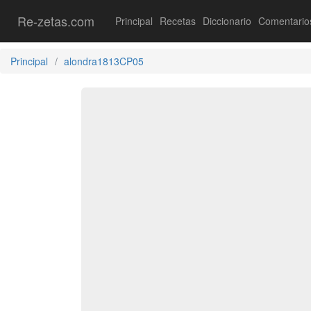
Re-zetas.com
Principal
Recetas
Diccionario
Comentario
Principal
alondra1813CP05