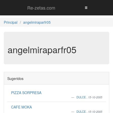
Re-zetas.com
Principal
angelmiraparfr05
angelmiraparfr05
Sugeridos
PIZZA SORPRESA
DULCE
,
15-10-2005
CAFE MOKA
DULCE
,
15-10-2005