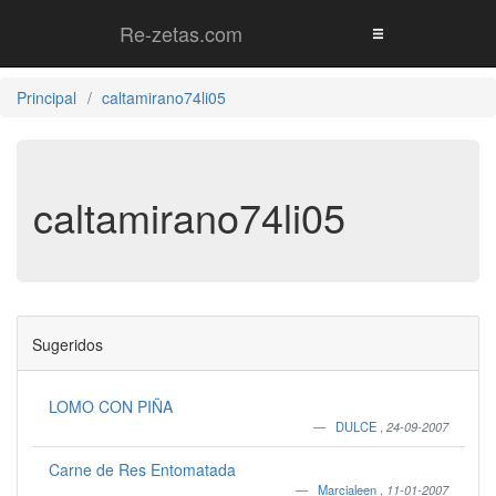
Re-zetas.com
Principal
caltamirano74li05
caltamirano74li05
Sugeridos
LOMO CON PIÑA
DULCE
,
24-09-2007
Carne de Res Entomatada
Marcialeen
,
11-01-2007