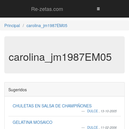
Re-zetas.com
Principal
carolina_jm1987EM05
carolina_jm1987EM05
Sugeridos
CHULETAS EN SALSA DE CHAMPIÑONES
DULCE
,
13-10-2005
GELATINA MOSAICO
DULCE
,
11-02-2006