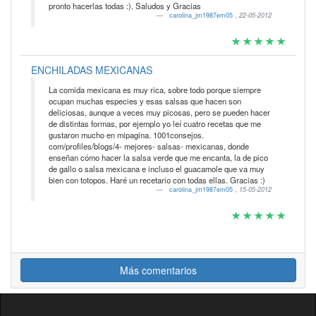
pronto hacerlas todas :). Saludos y Gracias
carolina_jm1987em05
,
22-05-2012
ENCHILADAS MEXICANAS
La comida mexicana es muy rica, sobre todo porque siempre
ocupan muchas especies y esas salsas que hacen son
deliciosas, aunque a veces muy picosas, pero se pueden hacer
de distintas formas, por ejemplo yo leí cuatro recetas que me
gustaron mucho en mipagina. 1001consejos.
com/profiles/blogs/4- mejores- salsas- mexicanas, donde
enseñan cómo hacer la salsa verde que me encanta, la de pico
de gallo o salsa mexicana e incluso el guacamole que va muy
bien con totopos. Haré un recetario con todas ellas. Gracias :)
carolina_jm1987em05
,
15-05-2012
Más comentarios