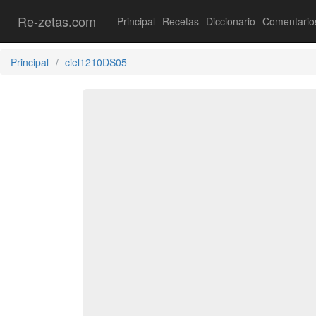
Re-zetas.com
Principal
Recetas
Diccionario
Comentario
Principal
ciel1210DS05