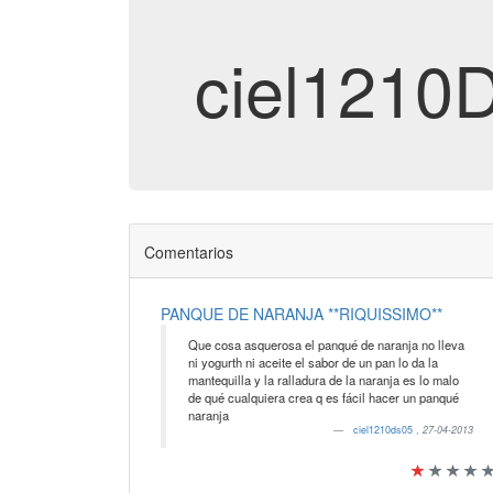
ciel1210
Comentarios
PANQUE DE NARANJA **RIQUISSIMO**
Que cosa asquerosa el panqué de naranja no lleva
ni yogurth ni aceite el sabor de un pan lo da la
mantequilla y la ralladura de la naranja es lo malo
de qué cualquiera crea q es fácil hacer un panqué
naranja
ciel1210ds05
,
27-04-2013