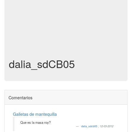
dalia_sdCB05
Comentarios
Galletas de mantequilla
Que es la masa roy?
dalia_sdcb05
,
12-03-2012