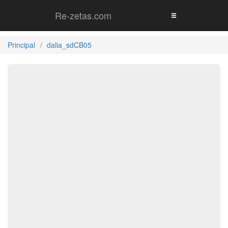
Re-zetas.com
Principal
dalia_sdCB05