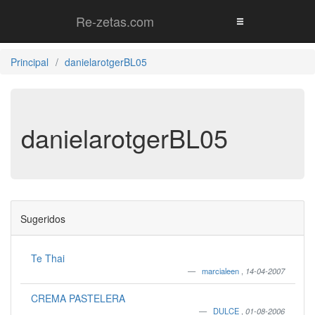
Re-zetas.com
Principal
danielarotgerBL05
danielarotgerBL05
Sugeridos
Te Thai
marcialeen
,
14-04-2007
CREMA PASTELERA
DULCE
,
01-08-2006