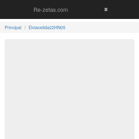
Re-zetas.com
Principal
Elviacelida22HN05