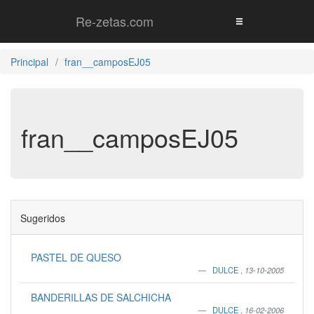
Re-zetas.com
Principal
fran__camposEJ05
fran__camposEJ05
Sugeridos
PASTEL DE QUESO
DULCE
,
13-10-2005
BANDERILLAS DE SALCHICHA
DULCE
,
16-02-2006