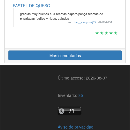
PASTEL DE QUESO
gracias muy buenas sus recetas espero ponga recetas de
ensaladas faciles y ricas. saludos
fran__camposej05
,
01-05-2008
Más comentarios
Último acceso: 2026-08-07
Inventario:
35
Aviso de privacidad