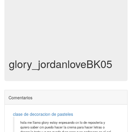
glory_jordanloveBK05
Comentarios
clase de decoracion de pasteles
hola me llamo glory estoy enpesando cn lo de reposteria y
quiero saber cm puedo hacer la crema para hacer letras o
decorr la torta y q me quede dura para q no cedesaga en el sol