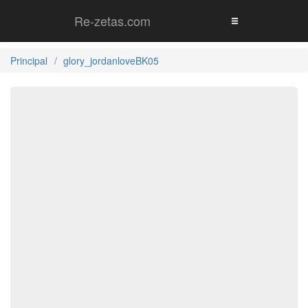
Re-zetas.com
Principal
glory_jordanloveBK05