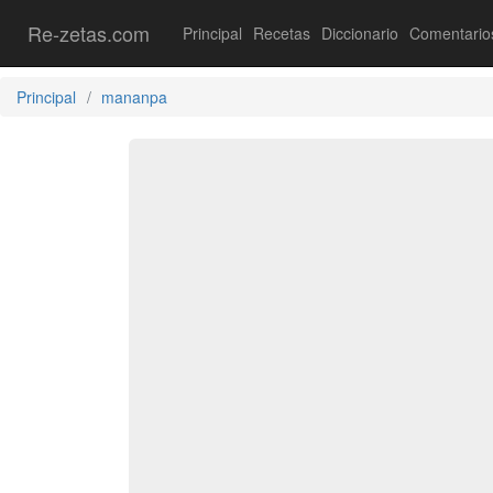
Re-zetas.com
Principal
Recetas
Diccionario
Comentario
Principal
mananpa