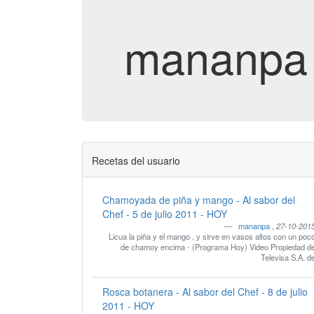
mananpa
Recetas del usuario
Chamoyada de piña y mango - Al sabor del
Chef - 5 de julio 2011 - HOY
mananpa
,
27-10-201
Licua la piña y el mango , y sirve en vasos altos con un poc
de chamoy encima - (Programa Hoy) Video Propiedad d
Televisa S.A. d
Rosca botanera - Al sabor del Chef - 8 de julio
2011 - HOY