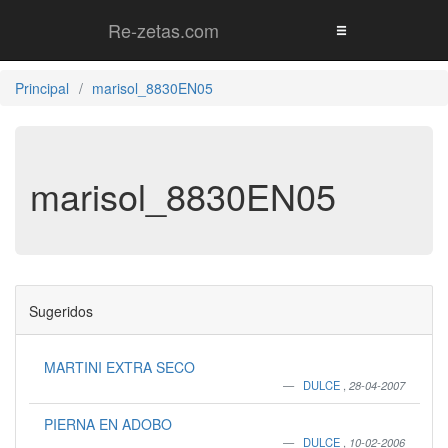
Re-zetas.com
Principal
marisol_8830EN05
marisol_8830EN05
Sugeridos
MARTINI EXTRA SECO
DULCE
,
28-04-2007
PIERNA EN ADOBO
DULCE
,
10-02-2006