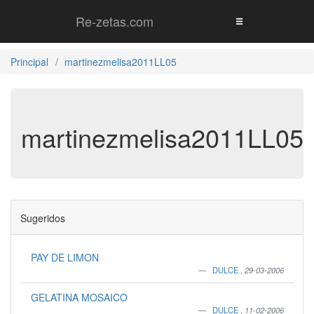
Re-zetas.com
Principal
martinezmelisa2011LL05
martinezmelisa2011LL05
Sugeridos
PAY DE LIMON
DULCE
,
29-03-2006
GELATINA MOSAICO
DULCE
,
11-02-2006