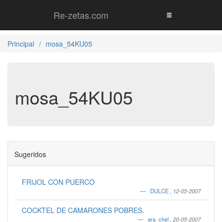
Re-zetas.com
Principal
mosa_54KU05
mosa_54KU05
Sugeridos
FRIJOL CON PUERCO
DULCE
,
12-05-2007
COCKTEL DE CAMARONES POBRES.
ara_chel
,
20-05-2007