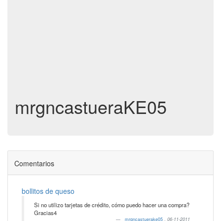
mrgncastueraKE05
Comentarios
bollitos de queso
Si no utilizo tarjetas de crédito, cómo puedo hacer una compra?
Gracias4
mrgncastuerake05
,
06-11-2011