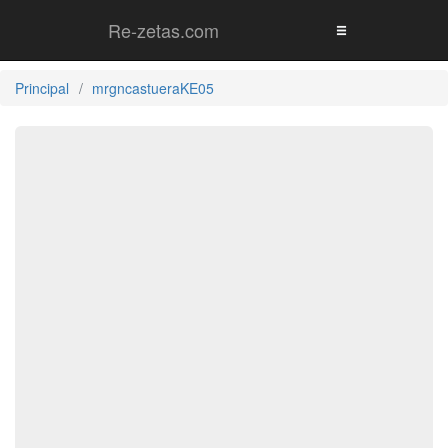
Re-zetas.com
Principal
mrgncastueraKE05