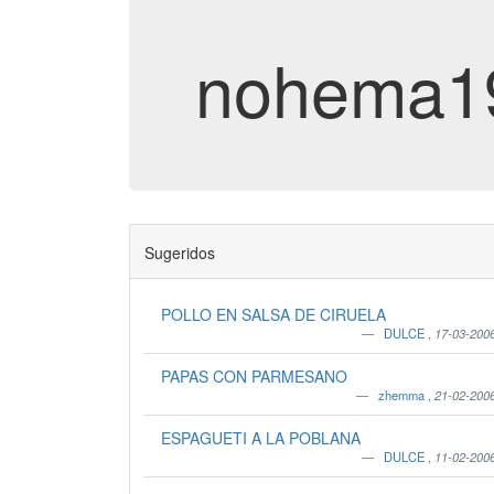
nohema1
Sugeridos
POLLO EN SALSA DE CIRUELA
DULCE
,
17-03-200
PAPAS CON PARMESANO
zhemma
,
21-02-200
ESPAGUETI A LA POBLANA
DULCE
,
11-02-200