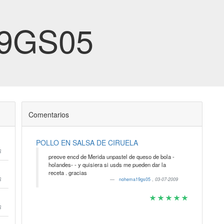
9GS05
Comentarios
POLLO EN SALSA DE CIRUELA
6
preove encd de Merida unpastel de queso de bola -
holandes- - y quisiera si usds me pueden dar la
receta . gracias
6
nohema19gs05
,
03-07-2009
6