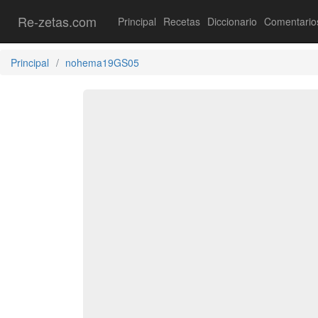
Re-zetas.com
Principal
Recetas
Diccionario
Comentario
Principal
nohema19GS05