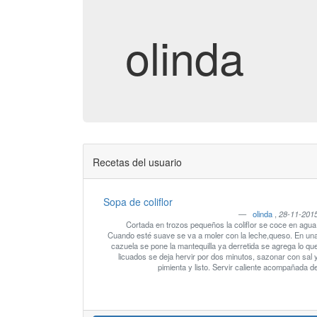
olinda
Recetas del usuario
Sopa de coliflor
olinda
,
28-11-201
Cortada en trozos pequeños la coliflor se coce en agua
Cuando esté suave se va a moler con la leche,queso. En un
cazuela se pone la mantequilla ya derretida se agrega lo qu
licuados se deja hervir por dos minutos, sazonar con sal 
pimienta y listo. Servir caliente acompañada d