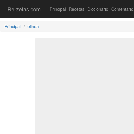
Re-zetas.com
Principal
Recetas
Diccionario
Comentario
Principal
olinda