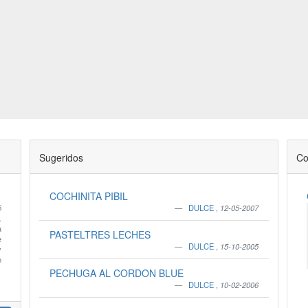
Sugeridos
Co
COCHINITA PIBIL
5
DULCE
,
12-05-2007
.
a
PASTELTRES LECHES
e
DULCE
,
15-10-2005
y
e
PECHUGA AL CORDON BLUE
DULCE
,
10-02-2006